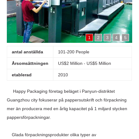
1
2
3
4
5
antal anställda
101-200 People
Årsomsättningen
US$2 Million - US$5 Million
etablerad
2010
Happy Packaging företag beläget i Panyun-distriktet
Guangzhou city fokuserar på pappersutskrift och förpackning
mer än
producera med en årlig kapacitet på 1 miljard stycken
pappersförpackningar.
Glada förpackningsprodukter olika typer av