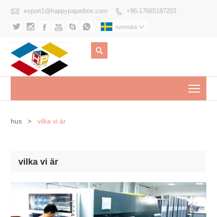

export1@happypaperbox.com
+86-17665187203







svenska


Togg
hus
>
vilka vi är
vilka vi är