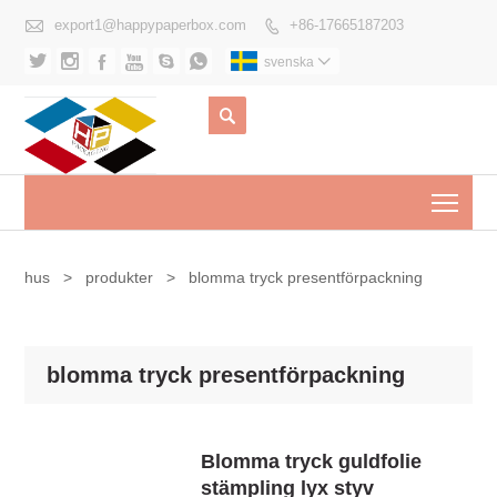

export1@happypaperbox.com
+86-17665187203







svenska


Togg
hus
>
produkter
>
blomma tryck presentförpackning
blomma tryck presentförpackning
Blomma tryck guldfolie
stämpling lyx styv